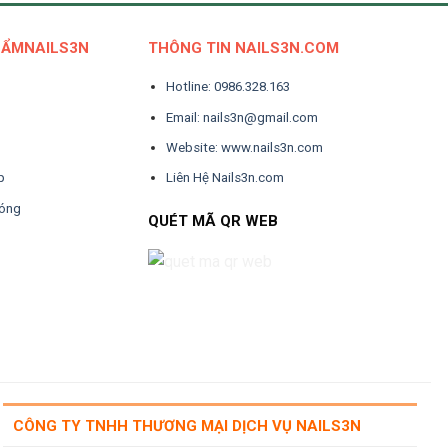
HẨMNAILS3N
THÔNG TIN NAILS3N.COM
Hotline: 0986.328.163
Email: nails3n@gmail.com
Website: www.nails3n.com
p
Liên Hệ Nails3n.com
Móng
QUÉT MÃ QR WEB
CÔNG TY TNHH THƯƠNG MẠI DỊCH VỤ NAILS3N