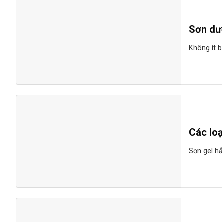
Sơn dư
Không ít b
Các loạ
Sơn gel hẳn