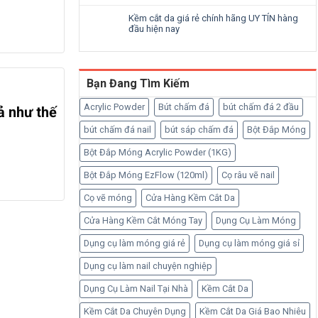
Kềm cắt da giá rẻ chính hãng UY TÍN hàng
đầu hiện nay
Bạn Đang Tìm Kiếm
Acrylic Powder
Bút chấm đá
bút chấm đá 2 đầu
ả như thế
bút chấm đá nail
bút sáp chấm đá
Bột Đắp Móng
Bột Đắp Móng Acrylic Powder (1KG)
Bột Đắp Móng EzFlow (120ml)
Cọ râu vẽ nail
Cọ vẽ móng
Cửa Hàng Kềm Cắt Da
Cửa Hàng Kềm Cắt Móng Tay
Dụng Cụ Làm Móng
Dụng cụ làm móng giá rẻ
Dụng cụ làm móng giá sỉ
Dụng cụ làm nail chuyện nghiệp
Dụng Cụ Làm Nail Tại Nhà
Kềm Cắt Da
Kềm Cắt Da Chuyên Dụng
Kềm Cắt Da Giá Bao Nhiêu