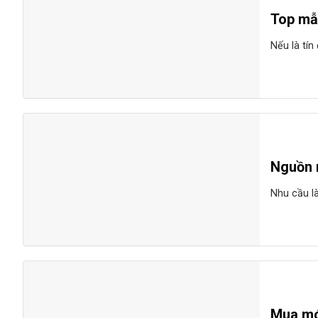
Top mẫ
Nếu là tín
Nguồn 
Nhu cầu là
Mua mó