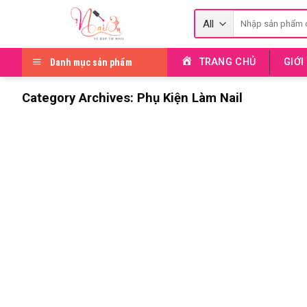
Skip
Tìm
to
kiếm:
content
TRANG CHỦ
GIỚI
Danh mục sản phẩm
Category Archives:
Phụ Kiện Làm Nail