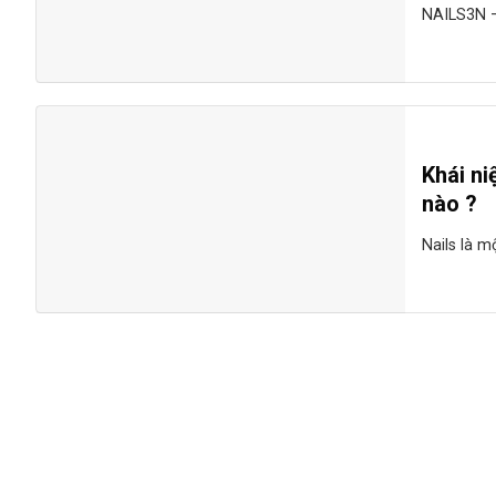
NAILS3N –
Khái n
nào ?
Nails là m