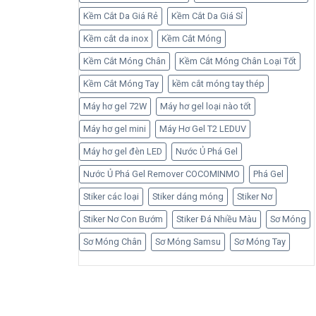
Kềm Cắt Da Giá Rẻ
Kềm Cắt Da Giá Sỉ
Kềm cắt da inox
Kềm Cắt Móng
Kềm Cắt Móng Chân
Kềm Cắt Móng Chân Loại Tốt
Kềm Cắt Móng Tay
kềm cắt móng tay thép
Máy hơ gel 72W
Máy hơ gel loại nào tốt
Máy hơ gel mini
Máy Hơ Gel T2 LEDUV
Máy hơ gel đèn LED
Nước Ủ Phá Gel
Nước Ủ Phá Gel Remover COCOMINMO
Phá Gel
Stiker các loại
Stiker dáng móng
Stiker Nơ
Stiker Nơ Con Bướm
Stiker Đá Nhiều Màu
Sơ Móng
Sơ Móng Chân
Sơ Móng Samsu
Sơ Móng Tay