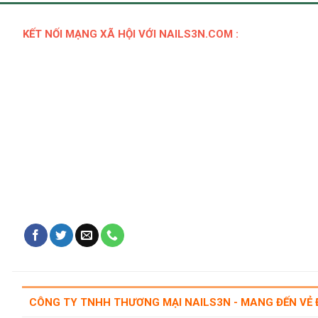
KẾT NỐI MẠNG XÃ HỘI VỚI NAILS3N.COM :
CÔNG TY TNHH THƯƠNG MẠI NAILS3N - MANG ĐẾN VẺ 