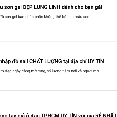
u sơn gel ĐẸP LUNG LINH dành cho bạn gái
 đồ sơn gel bạn chắc chắn không thể bỏ qua mẫu sơn ...
nhập đồ nail CHẤT LƯỢNG tại địa chỉ UY TÍN
m đẹp ngày càng mở rộng, số lượng tiệm nail và người mở ...
ng tay giả ở đâu TPHCM UY TÍN với giá RẺ NHẤT