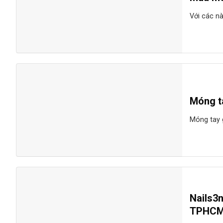
Với các nà
Móng t
Móng tay g
Nails3
TPHC