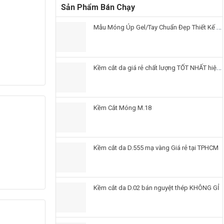
Sản Phẩm Bán Chạy
Mẫu Móng Úp Gel/Tay Chuẩn Đẹp Thiết Kế Sẵn Nails3n
Kềm cắt da giá rẻ chất lượng TỐT NHẤT hiện nay
Kềm Cắt Móng M.18
Kềm cắt da D.555 mạ vàng Giá rẻ tại TPHCM
Kềm cắt da D.02 bán nguyệt thép KHÔNG GỈ