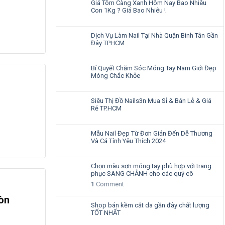
Giá Tôm Càng Xanh Hôm Nay Bao Nhiêu
Con 1Kg ? Giá Bao Nhiêu !
Dịch Vụ Làm Nail Tại Nhà Quận Bình Tân Gần
Đây TPHCM
Bí Quyết Chăm Sóc Móng Tay Nam Giới Đẹp
Móng Chắc Khỏe
Siêu Thị Đồ Nails3n Mua Sỉ & Bán Lẻ & Giá
Rẻ TP.HCM
Mẫu Nail Đẹp Từ Đơn Giản Đến Dễ Thương
Và Cá Tính Yêu Thích 2024
Chọn màu sơn móng tay phù hợp với trang
phục SANG CHẢNH cho các quý cô
1
Comment
òn
Shop bán kềm cắt da gần đây chất lượng
TỐT NHẤT