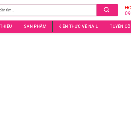
HO
09
 THIỆU
SẢN PHẨM
KIẾN THỨC VỀ NAIL
TUYỂN CỘ