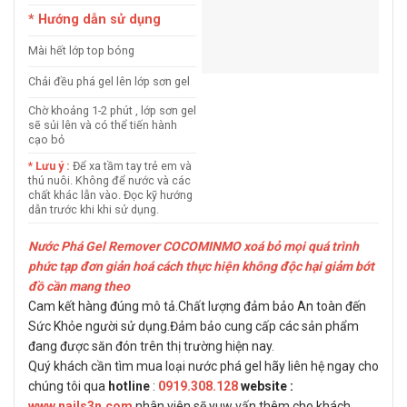
* Hướng dẫn sử dụng
Mài hết lớp top bóng
Chải đều phá gel lên lớp sơn gel
Chờ khoảng 1-2 phút , lớp sơn gel
sẽ sủi lên và có thể tiến hành
cạo bỏ
*
Lưu ý :
Để xa tầm tay trẻ em và
thú nuôi. Không để nước và các
chất khác lẫn vào. Đọc kỹ hướng
dẫn trước khi khi sử dụng.
Nước Phá Gel Remover COCOMINMO xoá bỏ mọi quá trình
phức tạp đơn giản hoá cách thực hiện không độc hại giảm bớt
đồ cần mang theo
Cam kết hàng đúng mô tả.Chất lượng đảm bảo An toàn đến
Sức Khỏe người sử dụng.Đảm bảo cung cấp các sản phẩm
đang được săn đón trên thị trường hiện nay.
Quý khách cần tìm mua loại nước phá gel hãy liên hệ ngay cho
chúng tôi qua
hotline
:
0919.308.128
website :
www.nails3n.com
nhân viên sẽ yuw vấn thêm cho khách