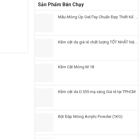
Sản Phẩm Bán Chạy
Mẫu Móng Úp Gel/Tay Chuẩn Đẹp Thiết Kế Sẵn Nails3n
Kềm cắt da giá rẻ chất lượng TỐT NHẤT hiện nay
Kềm Cắt Móng M.18
Kềm cắt da D.555 mạ vàng Giá rẻ tại TPHCM
Bột Đắp Móng Acrylic Powder (1KG)