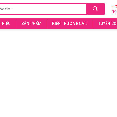
HO
09
 THIỆU
SẢN PHẨM
KIẾN THỨC VỀ NAIL
TUYỂN CỘ