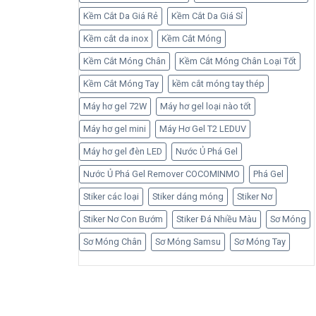
Kềm Cắt Da Giá Rẻ
Kềm Cắt Da Giá Sỉ
Kềm cắt da inox
Kềm Cắt Móng
Kềm Cắt Móng Chân
Kềm Cắt Móng Chân Loại Tốt
Kềm Cắt Móng Tay
kềm cắt móng tay thép
Máy hơ gel 72W
Máy hơ gel loại nào tốt
Máy hơ gel mini
Máy Hơ Gel T2 LEDUV
Máy hơ gel đèn LED
Nước Ủ Phá Gel
Nước Ủ Phá Gel Remover COCOMINMO
Phá Gel
Stiker các loại
Stiker dáng móng
Stiker Nơ
Stiker Nơ Con Bướm
Stiker Đá Nhiều Màu
Sơ Móng
Sơ Móng Chân
Sơ Móng Samsu
Sơ Móng Tay