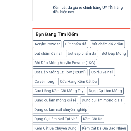
Kềm cắt da giá rẻ chính hãng UY TÍN hàng
đầu hiện nay
Bạn Đang Tìm Kiếm
Acrylic Powder
Bút chấm đá
bút chấm đá 2 đầu
bút chấm đá nail
bút sáp chấm đá
Bột Đắp Móng
Bột Đắp Móng Acrylic Powder (1KG)
Bột Đắp Móng EzFlow (120ml)
Cọ râu vẽ nail
Cọ vẽ móng
Cửa Hàng Kềm Cắt Da
Cửa Hàng Kềm Cắt Móng Tay
Dụng Cụ Làm Móng
Dụng cụ làm móng giá rẻ
Dụng cụ làm móng giá sỉ
Dụng cụ làm nail chuyện nghiệp
Dụng Cụ Làm Nail Tại Nhà
Kềm Cắt Da
Kềm Cắt Da Chuyên Dụng
Kềm Cắt Da Giá Bao Nhiêu