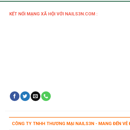
KẾT NỐI MẠNG XÃ HỘI VỚI NAILS3N.COM :
CÔNG TY TNHH THƯƠNG MẠI NAILS3N - MANG ĐẾN VẺ 