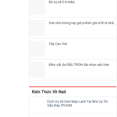
Bộ cọ vẽ D.X NAIL
Sơn nhũ móng tay gel polish giá sỉ lẻ rẻ nhất HIỆN NAY
Cây Cạo Gel
Kềm cắt da ĐẦU TRÒN dài nhọn sắc bén
Kiến Thức Về Nail
Dịch Vụ Vệ Sinh Máy Lạnh Tại Nhà Uy Tín
Gần Đây TP.HCM