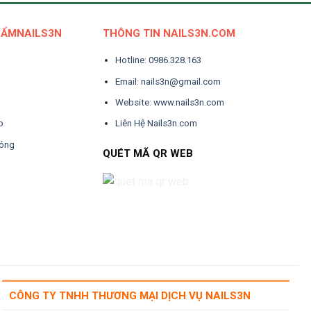
HẨMNAILS3N
THÔNG TIN NAILS3N.COM
Hotline: 0986.328.163
Email: nails3n@gmail.com
Website: www.nails3n.com
p
Liên Hệ Nails3n.com
Móng
QUÉT MÃ QR WEB
CÔNG TY TNHH THƯƠNG MẠI DỊCH VỤ NAILS3N