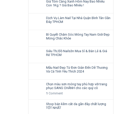
Giá Tôm Càng Xanh Hôm Nay Bao Nhiêu
Con 1Kg ? Giá Bao Nhiêu !
Dịch Vụ Làm Nail Tại Nhà Quận Bình Tân Gần
Đây TPHCM
Bí Quyết Chăm Sóc Móng Tay Nam Giới Đẹp
Móng Chắc Khỏe
Siêu Thị Đồ Nails3n Mua Sỉ & Bán Lẻ & Giá
Rẻ TP.HCM
Mẫu Nail Đẹp Từ Đơn Giản Đến Dễ Thương
Và Cá Tính Yêu Thích 2024
Chọn màu sơn móng tay phù hợp với trang
phục SANG CHẢNH cho các quý cô
1
Comment
Shop bán kềm cắt da gần đây chất lượng
TỐT NHẤT