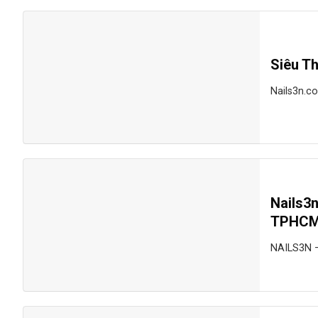
Siêu Th
Nails3n.co
Nails3
TPHC
NAILS3N –