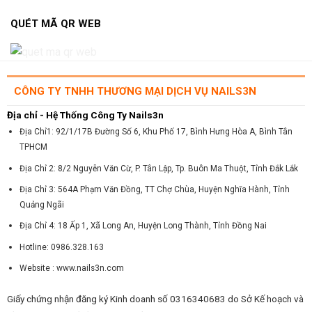
QUÉT MÃ QR WEB
CÔNG TY TNHH THƯƠNG MẠI DỊCH VỤ NAILS3N
Địa chỉ - Hệ Thống Công Ty Nails3n
Địa Chỉ1: 92/1/17B Đường Số 6, Khu Phố 17, Bình Hưng Hòa A, Bình Tân
TPHCM
Địa Chỉ 2: 8/2 Nguyễn Văn Cừ, P. Tân Lập, Tp. Buôn Ma Thuột, Tỉnh Đắk Lắk
Địa Chỉ 3: 564A Phạm Văn Đồng, TT Chợ Chùa, Huyện Nghĩa Hành, Tỉnh
Quảng Ngãi
Địa Chỉ 4: 18 Ấp 1, Xã Long An, Huyện Long Thành, Tỉnh Đồng Nai
Hotline: 0986.328.163
Website : www.nails3n.com
Giấy chứng nhận đăng ký Kinh doanh số 0316340683 do Sở Kế hoạch và