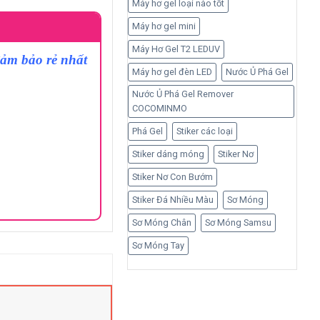
Máy hơ gel loại nào tốt
Máy hơ gel mini
Máy Hơ Gel T2 LEDUV
đảm bảo rẻ nhất
Máy hơ gel đèn LED
Nước Ủ Phá Gel
Nước Ủ Phá Gel Remover
COCOMINMO
Phá Gel
Stiker các loại
Stiker dáng móng
Stiker Nơ
Stiker Nơ Con Bướm
Stiker Đá Nhiều Màu
Sơ Móng
Sơ Móng Chân
Sơ Móng Samsu
Sơ Móng Tay