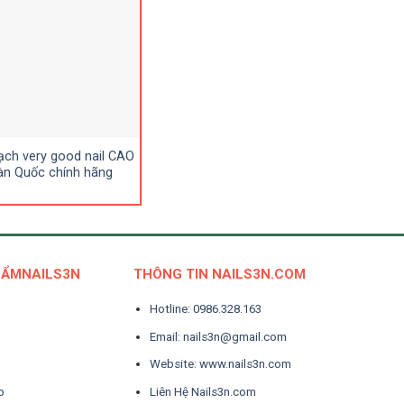
ạch very good nail CAO
Bột Đắp Móng EzFlow (120ml)
Mẫu Móng Úp
n Quốc chính hãng
Đẹp Thiết Kế
HẨMNAILS3N
THÔNG TIN NAILS3N.COM
Hotline: 0986.328.163
Email: nails3n@gmail.com
Website: www.nails3n.com
p
Liên Hệ Nails3n.com