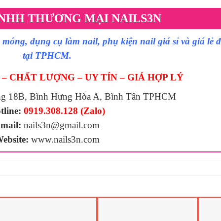
NHH THƯƠNG MẠI NAILS3N
móng, dụng cụ làm nail, phụ kiện nail giá sỉ và giá lẻ 
tại TPHCM.
– CHẤT LƯỢNG – UY TÍN – GIÁ HỢP LÝ
ng 18B, Bình Hưng Hòa A, Bình Tân TPHCM
tline:
0919.308.128 (Zalo)
mail:
nails3n@gmail.com
ebsite:
www.nails3n.com