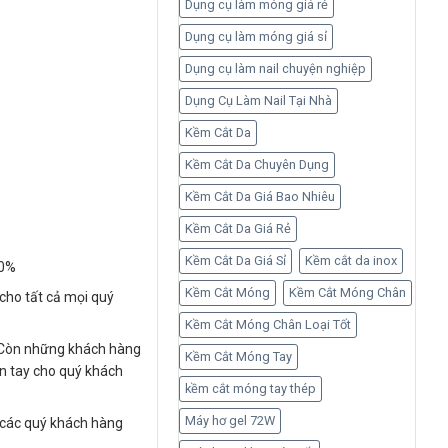
Dụng cụ làm móng giá rẻ
Dụng cụ làm móng giá sỉ
Dụng cụ làm nail chuyện nghiệp
Dụng Cụ Làm Nail Tại Nhà
Kềm Cắt Da
Kềm Cắt Da Chuyên Dụng
Kềm Cắt Da Giá Bao Nhiêu
Kềm Cắt Da Giá Rẻ
Kềm Cắt Da Giá Sỉ
Kềm cắt da inox
00%
Kềm Cắt Móng
Kềm Cắt Móng Chân
 cho tất cả mọi quý
Kềm Cắt Móng Chân Loại Tốt
 Còn những khách hàng
Kềm Cắt Móng Tay
ận tay cho quý khách
kềm cắt móng tay thép
Máy hơ gel 72W
o các quý khách hàng