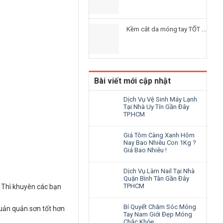
Kềm cắt da móng tay TỐT nhất
Bài viết mới cập nhật
Dịch Vụ Vệ Sinh Máy Lạnh
Tại Nhà Uy Tín Gần Đây
TP.HCM
Giá Tôm Càng Xanh Hôm
Nay Bao Nhiêu Con 1Kg ?
Giá Bao Nhiêu !
Dịch Vụ Làm Nail Tại Nhà
Quận Bình Tân Gần Đây
TPHCM
… Thì khuyên các bạn
Bí Quyết Chăm Sóc Móng
quản quản sơn tốt hơn
Tay Nam Giới Đẹp Móng
Chắc Khỏe