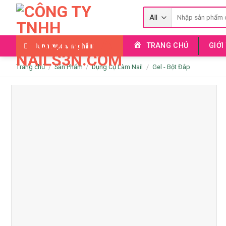
Skip
Tìm
to
kiếm:
content
TRANG CHỦ
GIỚI
Danh mục sản phẩm
Trang chủ
/
Sản Phẩm
/
Dụng Cụ Làm Nail
/
Gel - Bột Đắp