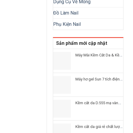
Dụng Cụ Vẽ Móng
Đồ Làm Nail
Phụ Kiện Nail
Sản phẩm mới cập nhật
Máy Mài Kềm Cắt Da & Kềm Nail & Kềm Duy
Máy hơ gel Sun 7 tích điện uv led CHÍNH HÃNG giá tốt
Kềm cắt da D.555 mạ vàng Giá rẻ tại TPHCM
Kềm cắt da giá rẻ chất lượng TỐT NHẤT hiện nay