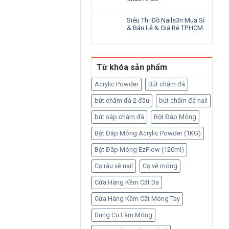
Siêu Thị Đồ Nails3n Mua Sỉ
& Bán Lẻ & Giá Rẻ TP.HCM
Từ khóa sản phẩm
Acrylic Powder
Bút chấm đá
bút chấm đá 2 đầu
bút chấm đá nail
bút sáp chấm đá
Bột Đắp Móng
Bột Đắp Móng Acrylic Powder (1KG)
Bột Đắp Móng EzFlow (120ml)
Cọ râu vẽ nail
Cọ vẽ móng
Cửa Hàng Kềm Cắt Da
Cửa Hàng Kềm Cắt Móng Tay
Dụng Cụ Làm Móng