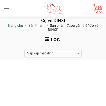
Skip
to
content
Cọ vẽ DINXI
Trang chủ
/
Sản Phẩm
/
Sản phẩm được gắn thẻ “Cọ vẽ
DINXI”
LỌC