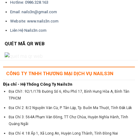
Hotline: 0986.328.163
Email: nails3n@gmail.com
Website: www.nails3n.com
Liên Hệ Nails3n.com
QUÉT MÃ QR WEB
CÔNG TY TNHH THƯƠNG MẠI DỊCH VỤ NAILS3N
Địa chỉ - Hệ Thống Công Ty Nails3n
Địa Chỉ1: 92/1/17B Đường Số 6, Khu Phố 17, Bình Hưng Hòa A, Bình Tân
TPHCM
Địa Chỉ 2: 8/2 Nguyễn Văn Cừ, P. Tân Lập, Tp. Buôn Ma Thuột, Tỉnh Đắk Lắk
Địa Chỉ 3: 564A Phạm Văn Đồng, TT Chợ Chùa, Huyện Nghĩa Hành, Tỉnh
Quảng Ngãi
Địa Chỉ 4: 18 Ấp 1, Xã Long An, Huyện Long Thành, Tỉnh Đồng Nai