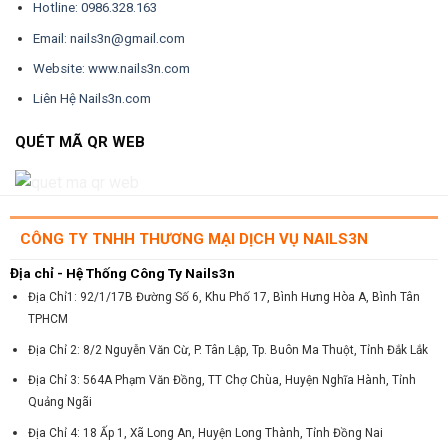
Hotline: 0986.328.163
Email: nails3n@gmail.com
Website: www.nails3n.com
Liên Hệ Nails3n.com
QUÉT MÃ QR WEB
CÔNG TY TNHH THƯƠNG MẠI DỊCH VỤ NAILS3N
Địa chỉ - Hệ Thống Công Ty Nails3n
Địa Chỉ1: 92/1/17B Đường Số 6, Khu Phố 17, Bình Hưng Hòa A, Bình Tân
TPHCM
Địa Chỉ 2: 8/2 Nguyễn Văn Cừ, P. Tân Lập, Tp. Buôn Ma Thuột, Tỉnh Đắk Lắk
Địa Chỉ 3: 564A Phạm Văn Đồng, TT Chợ Chùa, Huyện Nghĩa Hành, Tỉnh
Quảng Ngãi
Địa Chỉ 4: 18 Ấp 1, Xã Long An, Huyện Long Thành, Tỉnh Đồng Nai